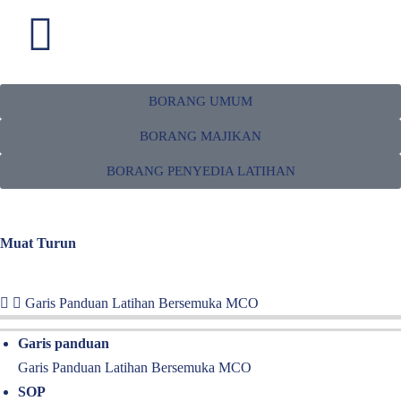
BORANG UMUM
BORANG
BORANG MAJIKAN
Akses borang, penerbitan dan sumber lain yang anda mungkin perlukan
BORANG PENYEDIA LATIHAN
untuk sebarang proses permohonan yang anda buat bersama kami
Muat Turun
Garis Panduan Latihan Bersemuka MCO
Garis panduan
Garis Panduan Latihan Bersemuka MCO
SOP