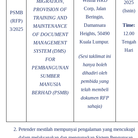
Wisma HRD
MIGRATION,
2025
Corp, Jalan
PROVISION OF
(Isnin)
PSMB
Beringin,
TRAINING AND
(RFP)
Damansara
Time:
MAINTENANCE
3/2025
Heights, 50490
12.00
OF DOCUMENT
Kuala Lumpur.
Tengah
MANAGEMENT
Hari
SYSTEM (DMS)
(Sesi taklimat ini
FOR
hanya boleh
PEMBANGUNAN
dihadiri oleh
SUMBER
pembida yang
MANUSIA
telah membeli
BERHAD (PSMB)
dokumen RFP
sahaja)
Petender mestilah mempunyai pengalaman yang mencukupi
dalam melaksanakan dan menguruskan Sistem Pengurusan