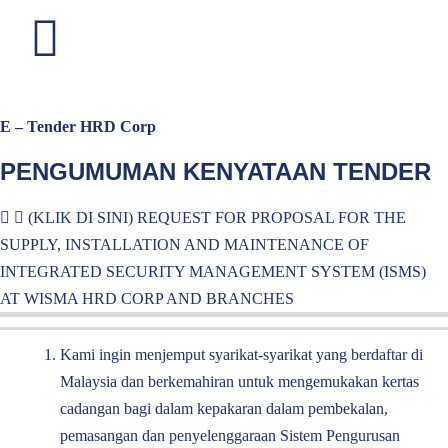
E – Tender HRD Corp
PEROLEHAN
PENGUMUMAN KENYATAAN TENDER
ketahui maklumat perolehan terkini dan peluang perniagaan dengan
HRD Corp.
(KLIK DI SINI) REQUEST FOR PROPOSAL FOR THE
SUPPLY, INSTALLATION AND MAINTENANCE OF
INTEGRATED SECURITY MANAGEMENT SYSTEM (ISMS)
AT WISMA HRD CORP AND BRANCHES
Kami ingin menjemput syarikat-syarikat yang berdaftar di
Malaysia dan berkemahiran untuk mengemukakan kertas
cadangan bagi dalam kepakaran dalam pembekalan,
pemasangan dan penyelenggaraan Sistem Pengurusan