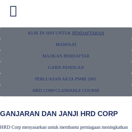
KLIK DI SINI UNTUK
PENDAFTARAN
MAJIKAN
MANFAAT
Ketahui lebih lanjut mengenai proses pendaftaran, pemberhentian,
MAJIKAN BERDAFTAR
pembatalan pendaftaran dan pemerolehan sebagai majikan bersama
HRD Corp.
GARIS PANDUAN
PERLUASAN AKTA PSMB 2001
HRD CORP CLAIMABLE COURSE
GANJARAN DAN JANJI HRD CORP
HRD Corp menyasarkan untuk membantu perniagaan meningkatkan