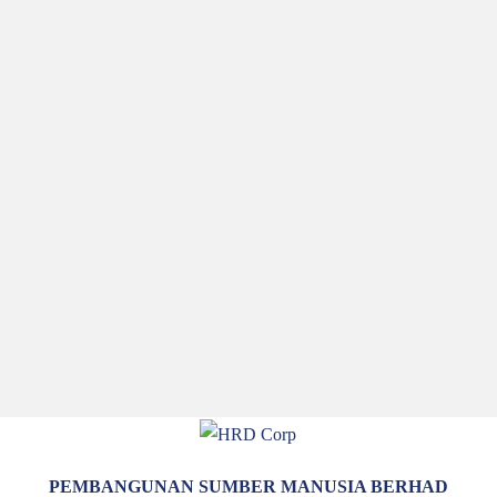
PEMATUHAN
PENTADBIRA
KORPORAT
Komitmen kami untuk memerangi rasuah bermula deng
menjemput anda untuk menyertai inisiatif ini bersama k
PEMBANGUNAN SUMBER MANUSIA BERHAD