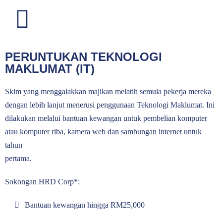
PERUNTUKAN TEKNOLOGI
PERUNTUKAN TEKNOLOGI
MAKLUMAT (IT)
MAKLUMAT (IT)
Skim yang menggalakkan majikan melatih semula pekerja mereka
Melatih semula pekerja dalam bidang Teknologi Maklumat dengan
dengan lebih lanjut menerusi penggunaan Teknologi Maklumat. Ini
bantuan kewangan untuk pembelian peralatan
dilakukan melalui bantuan kewangan untuk pembelian komputer
atau komputer riba, kamera web dan sambungan internet untuk
tahun
pertama.
Sokongan HRD Corp*:
Bantuan kewangan hingga RM25,000